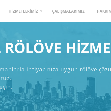
HİZMETLERİMİZ
ÇALIŞMALARIMIZ
HAKKI
 RÖLÖVE HİZME
ipmanlarla ihtiyacınıza uygun rölöve çö
ruz.
eçin.