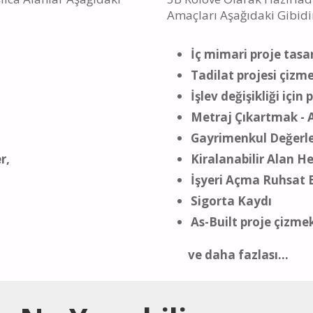
Amaçları Aşağıdaki Gibidi
İç mimari proje tas
Tadilat projesi çizm
İşlev değişikliği içi
Metraj Çıkartmak -
Gayrimenkul Değerl
r,
Kiralanabilir Alan H
İşyeri Açma Ruhsat 
Sigorta Kaydı
As-Built proje çizme
ve daha fazlası...