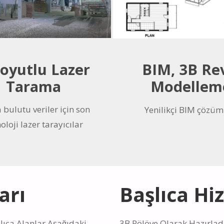
oyutlu Lazer
BIM, 3B Re
Tarama
Modellem
 bulutu veriler için son
Yenilikçi BIM çözüm
oloji lazer tarayıcılar
arı
Başlıca Hi
lıca Alanlar Aşağıdaki
3B Rölöve Olarak Hazırladı