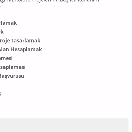
r.
arlamak
ek
n proje tasarlamak
 Alan Hesaplamak
emesi
esaplaması
Başvurusu
k