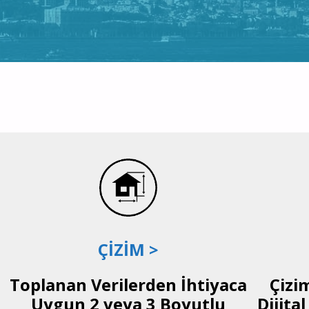
ÇİZİM >
Toplanan Verilerden İhtiyaca
Çizi
Uygun 2 veya 3 Boyutlu
Dijita