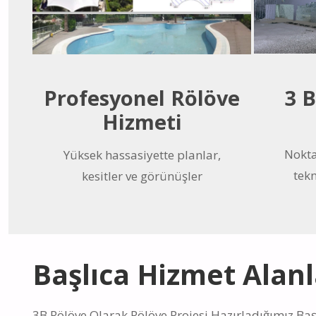
3 B
Profesyonel Rölöve
Hizmeti
Nokta
Yüksek hassasiyette planlar,
tekn
kesitler ve görünüşler
Başlıca Hizmet Alanl
3B Rölöve Olarak Rölöve Projesi Hazırladığımız Baş