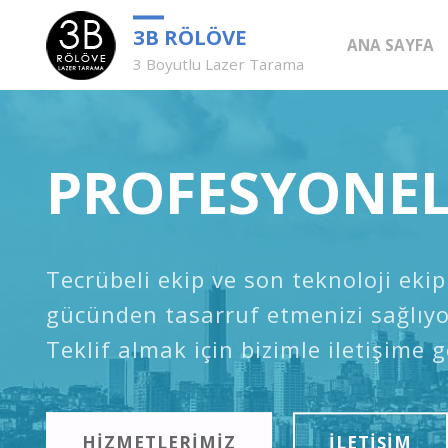
Skip
3B RÖLÖVE
ANA SAYFA
3 Boyutlu Lazer Tarama
to
content
PROFESYONEL
Tecrübeli ekip ve son teknoloji ek
gücünden tasarruf etmenizi sağlıyo
Teklif almak için bizimle iletişime g
HİZMETLERİMİZ
İLETİŞİM