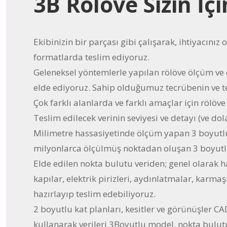
3B Rölöve Sizin İç
Ekibinizin bir parçası gibi çalışarak, ihtiyacınız
formatlarda teslim ediyoruz.
Geleneksel yöntemlerle yapılan rölöve ölçüm ve ç
elde ediyoruz. Sahip olduğumuz tecrübenin ve te
Çok farklı alanlarda ve farklı amaçlar için rölöv
Teslim edilecek verinin seviyesi ve detayı (ve dol
Milimetre hassasiyetinde ölçüm yapan 3 boyutlu 
milyonlarca ölçülmüş noktadan oluşan 3 boyutlu
Elde edilen nokta bulutu veriden; genel olarak ha
kapılar, elektrik pirizleri, aydınlatmalar, karmaş
hazırlayıp teslim edebiliyoruz.
2 boyutlu kat planları, kesitler ve görünüşler CA
kullanarak verileri 3Boyutlu model, nokta bulutu