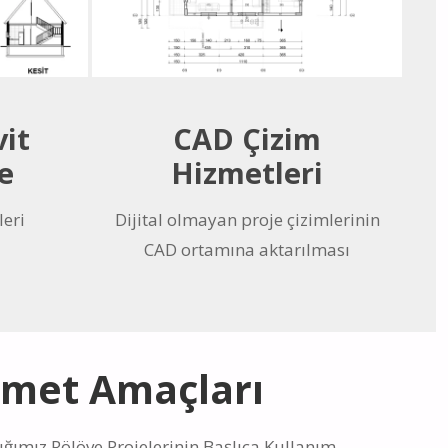
vit
CAD Çizim
e
Hizmetleri
leri
Dijital olmayan proje çizimlerinin
CAD ortamına aktarılması
zmet Amaçları
ğımız Rölöve Projelerinin Başlıca Kullanım