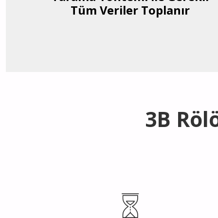
Tüm Veriler Toplanır
3B Rölö