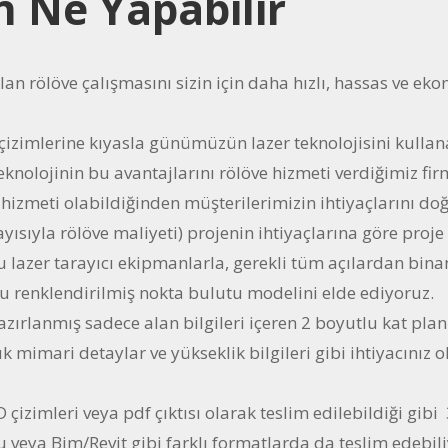
in Ne Yapabilir
 olan rölöve çalışmasını sizin için daha hızlı, hassas ve ek
izimlerine kıyasla günümüzün lazer teknolojisini kullana
knolojinin bu avantajlarını rölöve hizmeti verdiğimiz fi
e hizmeti olabildiğinden müşterilerimizin ihtiyaçlarını do
ayısıyla rölöve maliyeti) projenin ihtiyaçlarına göre proje 
lazer tarayıcı ekipmanlarla, gerekli tüm açılardan bina
 renklendirilmiş nokta bulutu modelini elde ediyoruz.
zırlanmış sadece alan bilgileri içeren 2 boyutlu kat planı
ık mimari detaylar ve yükseklik bilgileri gibi ihtiyacınız o
D çizimleri veya pdf çıktısı olarak teslim edilebildiği gib
 veya Bim/Revit gibi farklı formatlarda da teslim edebil